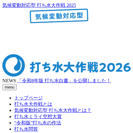
気候変動対応型 打ち水大作戦 2025
NEWS
「令和8年版 打ち水白書」を公開しました！
menu
トップページ
打ち水大作戦とは
気候変動対応型 打ち水大作戦とは？
打ち水ミライ空想大賞
“令和版”打ち水の作法
打ち水問答