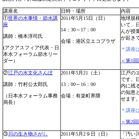
講座名
日時・場所
内容
①
世界の水事情・節水講
2011年5月15日（日）
地球規
座
いて、
14：30～17：00
んが授
講師：橋本淳司氏
が起き
会場：港区立エコプラザ
(アクアスフィア代表・日
＊講座
本水フォーラム節水リー
ダー）
＜第1
②
江戸の水文化さんぽ
2011年5月21（土）
江戸の
です。
講師：竹村公太郎氏
13：00～16：00
内に残
の知恵
（日本水フォーラム事務
会場：有楽町界隈
せます
局長）
＊講座
＜第2
③
川の生き物さがし
2011年5月2９日（日）
「汚い