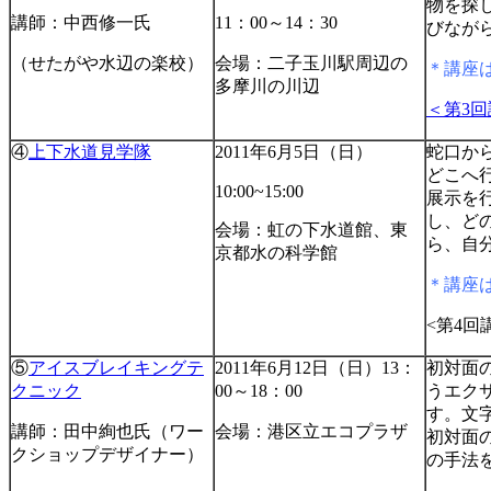
物を探
講師：中西修一氏
11：00～14：30
びなが
（せたがや水辺の楽校）
会場：二子玉川駅周辺の
＊講座
多摩川の川辺
＜第3
④
上下水道見学隊
2011年6月5日（日）
蛇口か
どこへ
10:00~15:00
展示を
し、ど
会場：虹の下水道館、東
ら、自
京都水の科学館
＊講座
<第4回
⑤
アイスブレイキングテ
2011年6月12日（日）13：
初対面
クニック
00～18：00
うエク
す。文
講師：田中絢也氏（ワー
会場：港区立エコプラザ
初対面
クショップデザイナー）
の手法