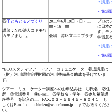
＊講座
＜第5
⑥
子どもとモノづくり
2011年6月19日（日）11：
プロの
00～16：00
に日本
講師：NPO法人コドモワ
す。モ
カモノまちing
会場：港区立エコプラザ
学習意
＊講座
＜第6
*ECOスタディツアー・ツアーコミュニケーター養成講座は
（財）河川環境管理財団の河川整備基金助成を受けていま
す。
ツアーコミュニケーター講座へのお申込みは、①氏名 ②住
所 ③電話番号 ④E-mail ⑤学校名・学年 ⑥参加希望講
座番号 を記入の上、FAX:０３－５６４５－８０４１ も
しくはE-mail： uchimizu@waterforum.jp までお送りくださ
い。