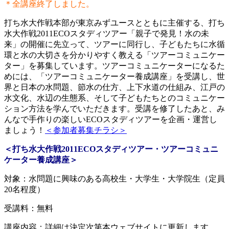
＊全講座終了しました。
打ち水大作戦本部が東京みずユースとともに主催する、打ち
水大作戦2011ECOスタディツアー「親子で発見！水の未
来」の開催に先立って、ツアーに同行し、子どもたちに水循
環と水の大切さを分かりやすく教える「ツアーコミュニケー
ター」を募集しています。ツアーコミュニケーターになるた
めには、「ツアーコミュニケーター養成講座」を受講し、世
界と日本の水問題、節水の仕方、上下水道の仕組み、江戸の
水文化、水辺の生態系、そして子どもたちとのコミュニケー
ション方法を学んでいただきます。受講を修了したあと、み
んなで手作りの楽しいECOスタディツアーを企画・運営し
ましょう！
＜参加者募集チラシ＞
＜打ち水大作戦2011ECOスタディツアー・ツアーコミュニ
ケーター養成講座＞
対象：水問題に興味のある高校生・大学生・大学院生（定員
20名程度）
受講料：無料
講座内容：詳細は決定次第本ウェブサイトに更新します。