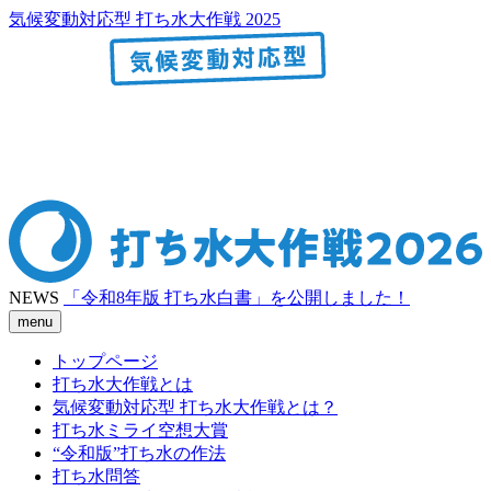
気候変動対応型 打ち水大作戦 2025
NEWS
「令和8年版 打ち水白書」を公開しました！
menu
トップページ
打ち水大作戦とは
気候変動対応型 打ち水大作戦とは？
打ち水ミライ空想大賞
“令和版”打ち水の作法
打ち水問答