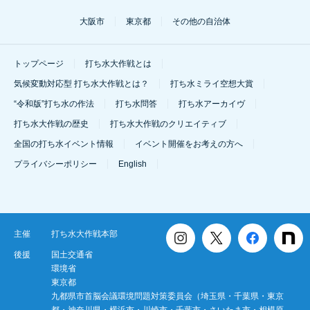
大阪市
東京都
その他の自治体
トップページ
打ち水大作戦とは
気候変動対応型 打ち水大作戦とは？
打ち水ミライ空想大賞
“令和版”打ち水の作法
打ち水問答
打ち水アーカイヴ
打ち水大作戦の歴史
打ち水大作戦のクリエイティブ
全国の打ち水イベント情報
イベント開催をお考えの方へ
プライバシーポリシー
English
主催
打ち水大作戦本部
後援
国土交通省
環境省
東京都
九都県市首脳会議環境問題対策委員会（埼玉県・千葉県・東京