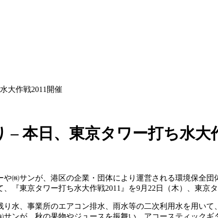
水大作戦2011開催
 – 本日、東京タワー打ち水大作
ぼーや㈱サンが、港区の企業・団体により運営される環境保全
、『東京タワー打ち水大作戦2011』を9月22日（木）、東京
残り水、事業所のエアコン排水、雨水等の二次利用水を用いて
㈱サンが、秋の果物やジュースを振舞い、アコースティックギ