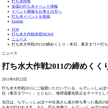
打ち水問答
全国の打ち水イベント情報
イベント開催をお考えの方へ
打ち水イベントを投稿
English
TOP
打ち水大作戦本部NEWS
ニュース
打ち水大作戦2011の締めくくり – 本日、東京タワー打ち
ニュース
打ち水大作戦2011の締めくくり
2011年9月22日
打ち水大作戦2011にご協賛いただいている、らでぃっしゅ
社（東京タワー）」とともに、地球温暖化防止をテーマとして
当日は、らでぃっしゅぼーや社員さん達が持ち寄った風呂の
ち水が行われます。また、打ち水後は、らでぃっしゅぼーや