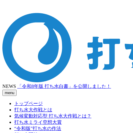
NEWS
「令和8年版 打ち水白書」を公開しました！
menu
トップページ
打ち水大作戦とは
気候変動対応型 打ち水大作戦とは？
打ち水ミライ空想大賞
“令和版”打ち水の作法