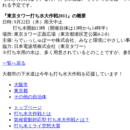
れる予定です。
『東京タワー打ち水大作戦2011』の概要
日時: 9月22日（木）雨天中止
打ち水開始13時（開催自体は13時から14時半）
場所: 東京タワー正面広場（東京都港区芝公園4-2-8）
主催: らでぃっしゅぼーや株式会社、みなと環境にやさしい
協力: 日本電波塔株式会社（東京タワー）
※打ち水用の水は、多く用意されているとのことですが、参
一覧へ戻る
大都市の下水道は今年も打ち水大作戦を応援しています！
大阪市
東京都
その他の自治体
トップページ
打ち水大作戦とは
気候変動対応型 打ち水大作戦とは？
打ち水ミライ空想大賞