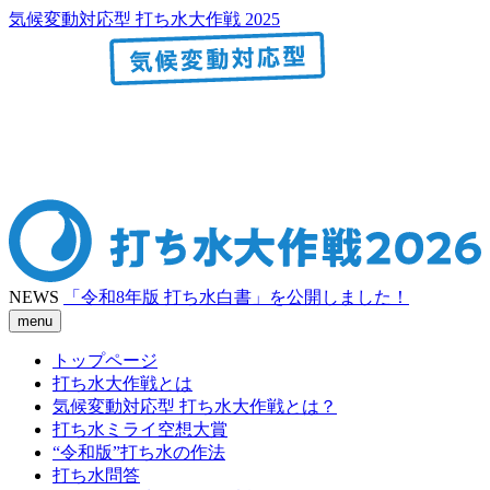
気候変動対応型 打ち水大作戦 2025
NEWS
「令和8年版 打ち水白書」を公開しました！
menu
トップページ
打ち水大作戦とは
気候変動対応型 打ち水大作戦とは？
打ち水ミライ空想大賞
“令和版”打ち水の作法
打ち水問答