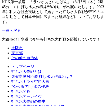
NHK第一放送 「ラジオあさいちばん」（8月5日（木）7時
45分～）に打ち水大作戦本部の浅井が出演いたします。2003
年に壮大な社会実験として始まった打ち水大作戦が市民のエ
コ活動として日本全国に広まった経緯などについてお話しま
す。
一覧へ戻る
大都市の下水道は今年も打ち水大作戦を応援しています！
大阪市
東京都
その他の自治体
トップページ
打ち水大作戦とは
気候変動対応型 打ち水大作戦とは？
打ち水ミライ空想大賞
“令和版”打ち水の作法
打ち水問答
打ち水アーカイヴ
打ち水大作戦の歴史